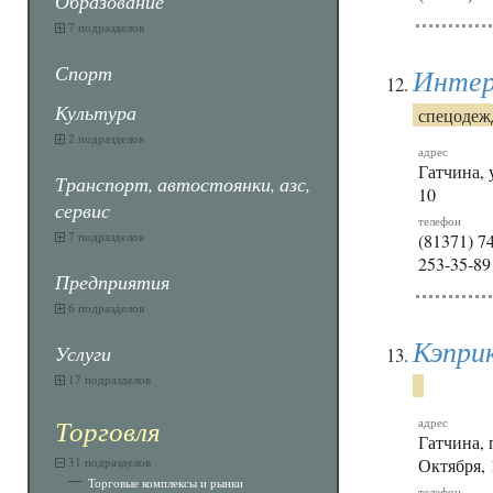
Образование
7 подразделов
Спорт
Интер
Культура
спецодеж
2 подразделов
адрес
Гатчина, 
Транспорт, автостоянки, азс,
10
сервис
телефон
7 подразделов
(81371) 74
253-35-89
Предприятия
6 подразделов
Кэпри
Услуги
17 подразделов
Торговля
адрес
Гатчина, 
31 подразделов
Октября, 
Торговые комплексы и рынки
телефон