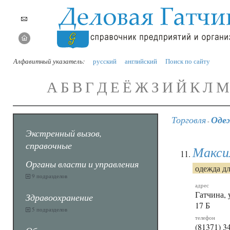
Алфавитный указатель:
русский
английский
Поиск по сайту
А
Б
В
Г
Д
Е
Ё
Ж
З
И
Й
К
Л
М
Торговля
Одеж
-
Экстренный вызов,
справочные
Макси
Органы власти и управления
одежда дл
9 подразделов
адрес
Гатчина, 
Здравоохранение
17 Б
5 подразделов
телефон
(81371) 3