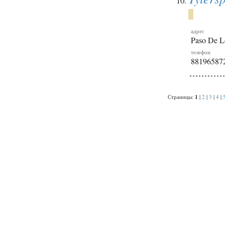
адрес
Paso De L
телефон
88196587
1
Страницы:
|
2
|
3
|
4
|