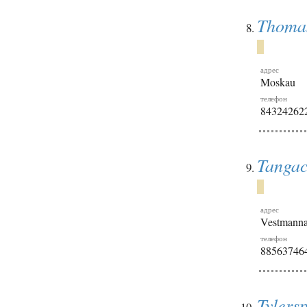
Thoma
адрес
Moskau
телефон
84324262
Tanga
адрес
Vestmanna
телефон
88563746
Tylers