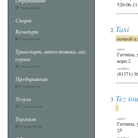
Образование
520-06-11
7 подразделов
Спорт
Taxi
Культура
ночной к
2 подразделов
адрес
Транспорт, автостоянки, азс,
Гатчина, 
сервис
корп.2
7 подразделов
телефон
(81371) 3
Предприятия
6 подразделов
Tez to
Услуги
17 подразделов
Торговля
адрес
Гатчина, 
31 подразделов
25
телефон