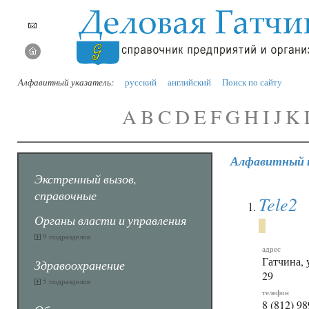
Алфавитный указатель:
русский
английский
Поиск по сайту
A
B
C
D
E
F
G
H
I
J
K
Алфавитный 
Экстренный вызов,
справочные
Tele2
Органы власти и управления
9 подразделов
адрес
Гатчина, 
Здравоохранение
29
5 подразделов
телефон
8 (812) 98