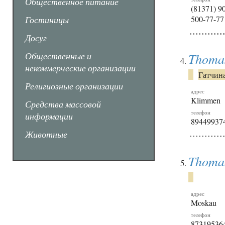
Общественное питание
(81371) 90
Гостиницы
500-77-77
Досуг
Общественные и
Thoma
некоммерческие организации
Гатчин
Религиозные организации
адрес
Klimmen
Средства массовой
телефон
информации
89449937
Животные
Thoma
адрес
Moskau
телефон
87319536