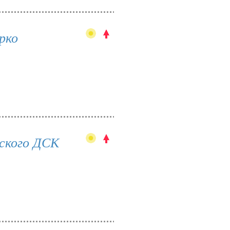
рко
ского ДСК