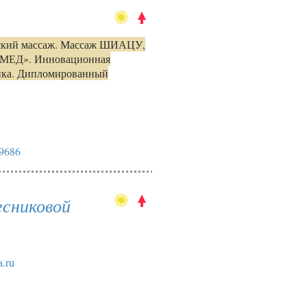
етский массаж. Массаж ШИАЦУ,
ОРМЕД». Инновационная
тика. Дипломированный
59686
есниковой
a.ru