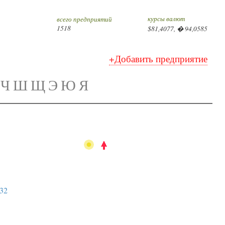
курсы валют
всего предприятий
1518
$81,4077, � 94,0585
+Добавить предприятие
Ч
Ш
Щ
Э
Ю
Я
432