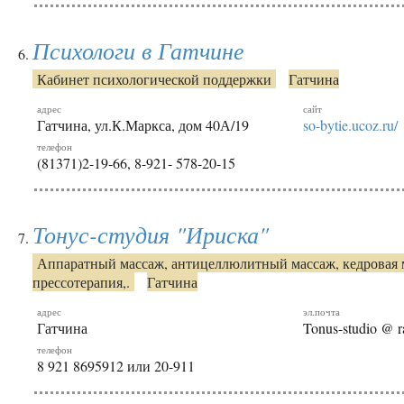
Психологи в Гатчине
Кабинет психологической поддержки
Гатчина
адрес
сайт
Гатчина, ул.К.Маркса, дом 40А/19
so-bytie.ucoz.ru/
телефон
(81371)2-19-66, 8-921- 578-20-15
Тонус-студия "Ириска"
Аппаратный массаж, антицеллюлитный массаж, кедровая 
прессотерапия,.
Гатчина
адрес
эл.почта
Гатчина
Tonus-studio @ r
телефон
8 921 8695912 или 20-911