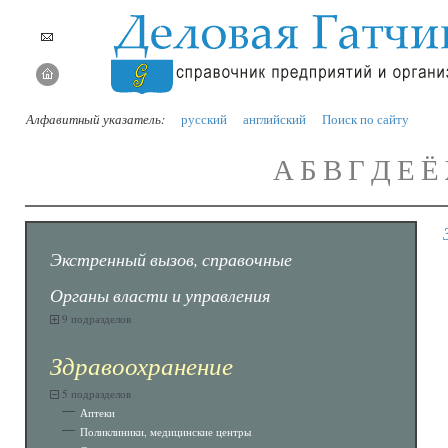
Алфавитный указатель:
русский
английский
Поиск по сайту
А
Б
В
Г
Д
Е
Ё
Экстренный вызов, справочные
Органы власти и управления
9 подразделов
Здравоохранение
5 подразделов
Аптеки
Поликлиники, медицинские центры