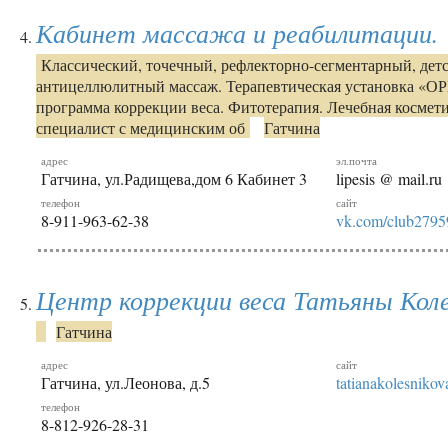
Кабинет массажа и реабилитации.
Классический, точечный, рефлекторно-сегментарный, д
антицеллюлитный массаж. Терапевтическая установка «
программа коррекции веса. Фитотерапия. Лечебная косме
специалист с медицинским об
Гатчина
адрес
эл.почта
Гатчина, ул.Радищева,дом 6 Кабинет 3
lipesis @ mail.ru
телефон
сайт
8-911-963-62-38
vk.com/club279
Центр коррекции веса Татьяны Кол
Гатчина
адрес
сайт
Гатчина, ул.Леонова, д.5
tatianakolesnikov
телефон
8-812-926-28-31