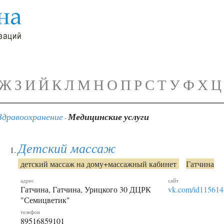
Ж
З
И
Й
К
Л
М
Н
О
П
Р
С
Т
У
Ф
Х
Ц
Здравоохранение
Медицинские услуги
-
Детский массаж
детский массаж на дому+массажный кабинет
Гатчина
адрес
сайт
Гатчина, Гатчина, Урицкого 30 ДЦРК
vk.com/id11561
"Семицветик"
телефон
89516859101