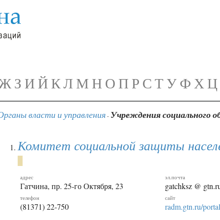
Ж
З
И
Й
К
Л
М
Н
О
П
Р
С
Т
У
Ф
Х
Ц
Органы власти и управления
Учреждения социального о
-
Комитет социальной защиты насел
адрес
эл.почта
Гатчина, пр. 25-го Октября, 23
gatchksz @ gtn.r
телефон
сайт
(81371) 22-750
radm.gtn.ru/porta