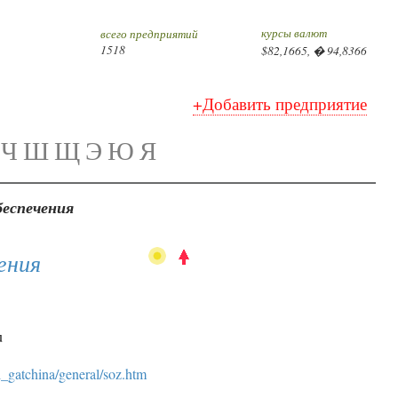
курсы валют
всего предприятий
1518
$82,1665, � 94,8366
+Добавить предприятие
Ч
Ш
Щ
Э
Ю
Я
беспечения
ения
u
l_gatchina/general/soz.htm