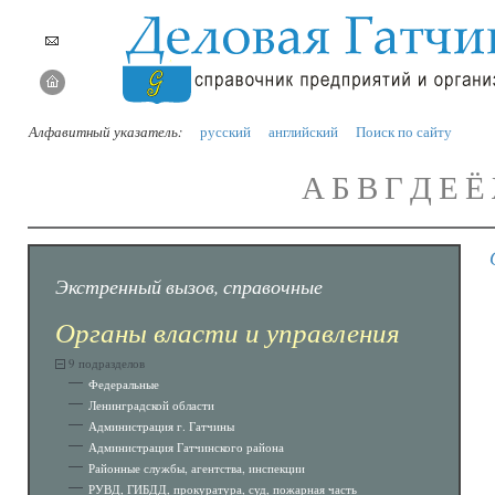
Алфавитный указатель:
русский
английский
Поиск по сайту
А
Б
В
Г
Д
Е
Ё
Экстренный вызов, справочные
Органы власти и управления
9 подразделов
Федеральные
Ленинградской области
Администрация г. Гатчины
Администрация Гатчинского района
Районные службы, агентства, инспекции
РУВД, ГИБДД, прокуратура, суд, пожарная часть