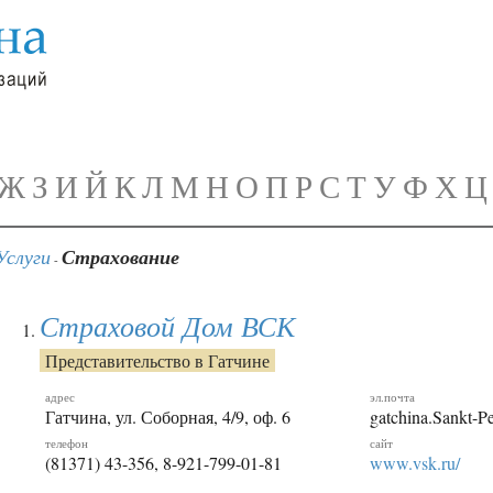
Ж
З
И
Й
К
Л
М
Н
О
П
Р
С
Т
У
Ф
Х
Ц
Услуги
Страхование
-
Страховой Дом ВСК
Представительство в Гатчине
адрес
эл.почта
Гатчина, ул. Соборная, 4/9, оф. 6
gatchina.Sankt-P
телефон
сайт
(81371) 43-356, 8-921-799-01-81
www.vsk.ru/