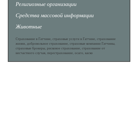
Религиозные организации
Средства массовой информации
Животные
Страхование в Гатчине, страховые услуги в Гатчине, страхование
жизни, добровольное страхование, страховые компании Гатчины,
страховые брокеры, рисковое страхование, страхование от
несчастного случая, перестрахование, осаго, каско