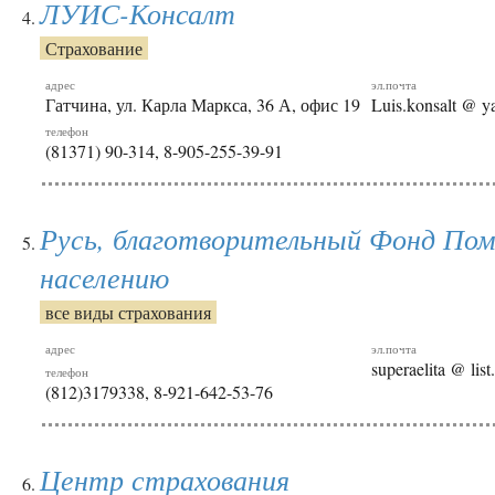
ЛУИС-Консалт
Страхование
адрес
эл.почта
Гатчина, ул. Карла Маркса, 36 А, офис 19
Luis.konsalt @ y
телефон
(81371) 90-314, 8-905-255-39-91
Русь, благотворительный Фонд По
населению
все виды страхования
адрес
эл.почта
superaelita @ list
телефон
(812)3179338, 8-921-642-53-76
Центр страхования