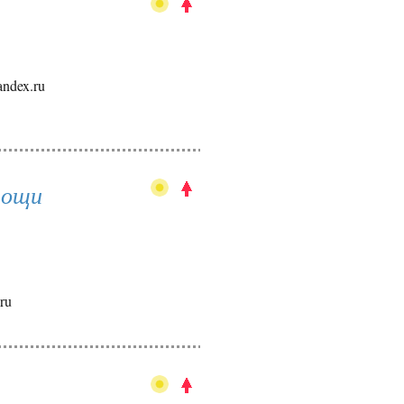
andex.ru
мощи
.ru