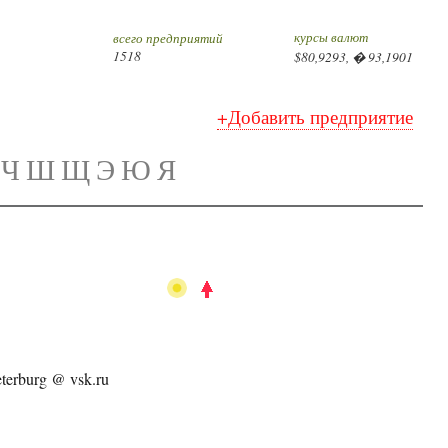
курсы валют
всего предприятий
1518
$80,9293, � 93,1901
+Добавить предприятие
Ч
Ш
Щ
Э
Ю
Я
eterburg @ vsk.ru