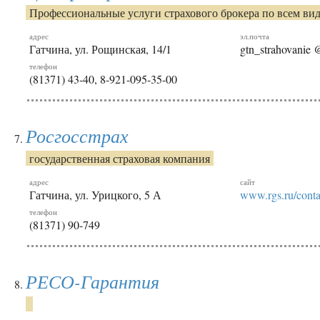
Профессиональные услуги страхового брокера по всем ви
адрес
эл.почта
Гатчина, ул. Рощинская, 14/1
gtn_strahovanie 
телефон
(81371) 43-40, 8-921-095-35-00
Росгосстрах
государственная страховая компания
адрес
сайт
Гатчина, ул. Урицкого, 5 А
www.rgs.ru/conta
телефон
(81371) 90-749
РЕСО-Гарантия