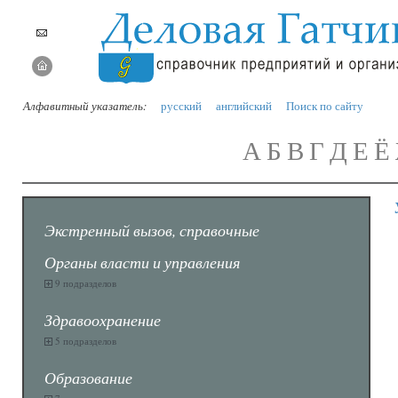
Алфавитный указатель:
русский
английский
Поиск по сайту
А
Б
В
Г
Д
Е
Ё
Экстренный вызов, справочные
Органы власти и управления
9 подразделов
Здравоохранение
5 подразделов
Образование