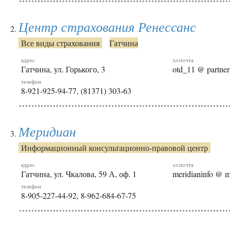
Центр страхования Ренессанс
Все виды страхования
Гатчина
адрес
эл.почта
Гатчина, ул. Горького, 3
otd_11 @ partner
телефон
8-921-925-94-77, (81371) 303-63
Меридиан
Информационный консультационно-правовой центр
адрес
эл.почта
Гатчина, ул. Чкалова, 59 А, оф. 1
meridianinfo @ m
телефон
8-905-227-44-92, 8-962-684-67-75