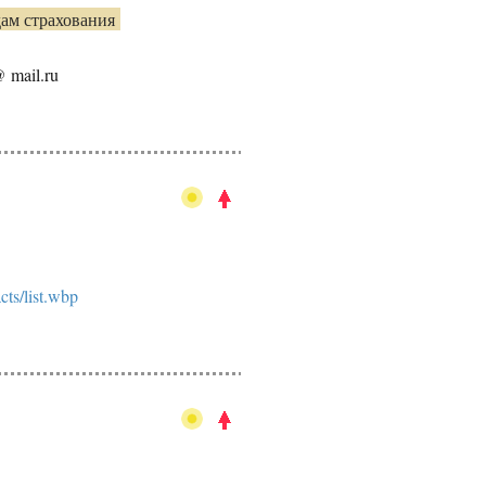
дам страхования
@ mail.ru
cts/list.wbp