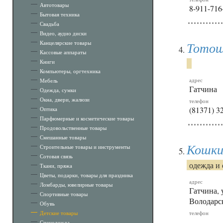
Автотовары
8-911-716
Бытовая техника
Свадьба
Видео, аудио диски
Канцелярские товары
Тото
Кассовые аппараты
Книги
Компьютеры, оргтехника
адрес
Мебель
Гатчина
Одежда, сумки
Окна, двери, жалюзи
телефон
(81371) 3
Оптика
Парфюмерные и косметические товары
Продовольственные товары
Смешанные товары
Кошки
Строительные товары и инструменты
Сотовая связь
одежда и 
Ткани, пряжа
Цветы, подарки, товары для праздника
адрес
Ломбарды, ювелирные товары
Гатчина, 
Спортивные товары
Володарск
Обувь
Детские товары
телефон
Спецодежда