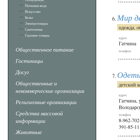
Питьевая вода
Искусство
Мир д
Белье
Электротовары
одежда, о
Сантехника
Садовые товары
адрес
Гатчина
Общественное питание
телефон
Гостиницы
Досуг
Одет
Общественные и
детский 
некоммерческие организации
адрес
Гатчина, 
Религиозные организации
Володарск
Средства массовой
телефон
информации
8-962-702
391-85-11
Животные