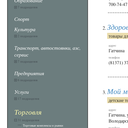
Образование
700-74-47
7 подразделов
Спорт
Здоро
Культура
товары дл
2 подразделов
адрес
Транспорт, автостоянки, азс,
Гатчина
сервис
телефон
7 подразделов
(81371) 3
Предприятия
6 подразделов
Мой 
Услуги
17 подразделов
детские 
Торговля
адрес
Гатчина, 
31 подразделов
Володарск
Торговые комплексы и рынки
телефон