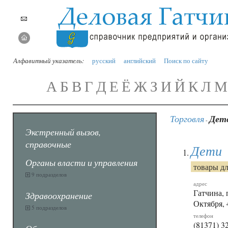
Алфавитный указатель:
русский
английский
Поиск по сайту
А
Б
В
Г
Д
Е
Ё
Ж
З
И
Й
К
Л
М
Торговля
Дет
-
Экстренный вызов,
справочные
Дети
Органы власти и управления
товары дл
9 подразделов
адрес
Гатчина, 
Здравоохранение
Октября, 
5 подразделов
телефон
(81371) 32