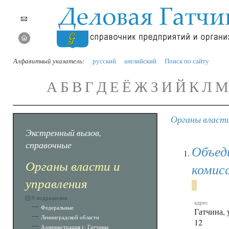
Алфавитный указатель:
русский
английский
Поиск по сайту
А
Б
В
Г
Д
Е
Ё
Ж
З
И
Й
К
Л
М
Органы власти
Экстренный вызов,
справочные
Объед
Органы власти и
комис
управления
9 подразделов
адрес
Федеральные
Гатчина, 
Ленинградской области
12
Администрация г. Гатчины