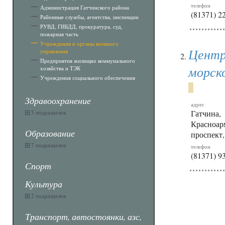
телефон
Администрация Гатчинского района
(81371) 2
Районные службы, агентства, инспекции
РУВД, ГИБДД, прокуратура, суд,
пожарная часть
Учреждения и органы военного
Центр
управления
Предприятия жилищно коммунального
морск
хозяйства и ТЭК
Учреждения социального обеспечения
Здравоохранение
адрес
Гатчина,
5 подразделов
Красноар
Образование
проспект,
7 подразделов
телефон
(81371) 9
Спорт
Культура
2 подразделов
Транспорт, автостоянки, азс,