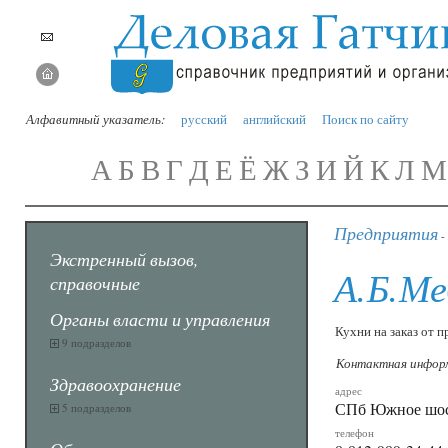
Алфавитный указатель:
русский
английский
Поиск по сайту
А
Б
В
Г
Д
Е
Ё
Ж
З
И
Й
К
Л
М
Предприятия
-
Экстренный вызов,
А.Б.Ме
справочные
Органы власти и управления
Кухни на заказ от 
9 подразделов
Контактная инфор
Здравоохранение
адрес
СПб Южное шосс
5 подразделов
телефон