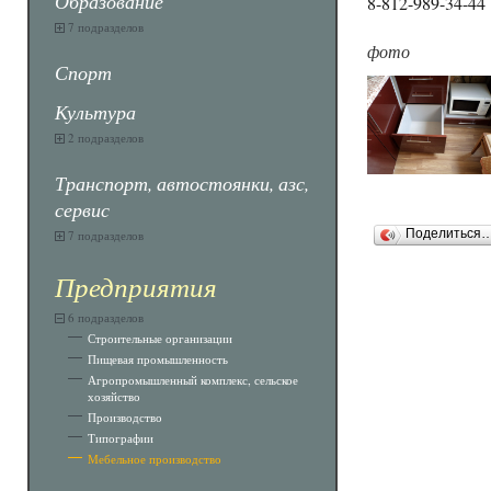
Образование
8-812-989-34-44
7 подразделов
фото
Спорт
Культура
2 подразделов
Транспорт, автостоянки, азс,
сервис
7 подразделов
Поделиться
Предприятия
6 подразделов
Строительные организации
Пищевая промышленность
Агропромышленный комплекс, сельское
хозяйство
Производство
Типографии
Мебельное производство