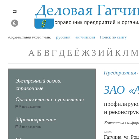
Алфавитный указатель:
русский
английский
Поиск по сайту
А
Б
В
Г
Д
Е
Ё
Ж
З
И
Й
К
Л
М
Предприятия
-
Экстренный вызов,
ЗАО «
справочные
Органы власти и управления
профилирующ
9 подразделов
и реконстру
Здравоохранение
Контактная инфор
5 подразделов
адрес
Гатчина, ул. Ро