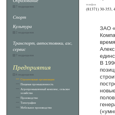
Образование
телефон
7 подразделов
(81371) 30-353, 
Спорт
Культура
ЗАО «
2 подразделов
Компа
время
Транспорт, автостоянки, азс,
сервис
Алекс
единс
7 подразделов
В 199
Предприятия
позиц
6 подразделов
строи
Строительные организации
постр
Пищевая промышленность
Агропромышленный комплекс, сельское
новые
хозяйство
полов
Производство
Типографии
генер
Мебельное производство
(«умн