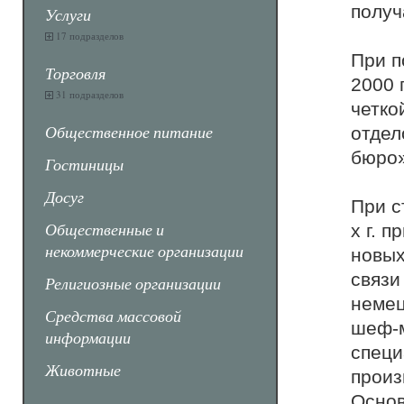
получ
Услуги
17 подразделов
При п
Торговля
2000 
31 подразделов
четко
Общественное питание
отдел
бюро»
Гостиницы
Досуг
При с
Общественные и
х г. 
некоммерческие организации
новых
связи
Религиозные организации
немец
Средства массовой
шеф-м
информации
специ
Животные
произ
Осно