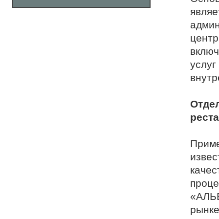
являе
админ
центр
включ
услуг
внутр
Отде
рест
Приме
извес
качес
проце
«АЛЬБ
рынке