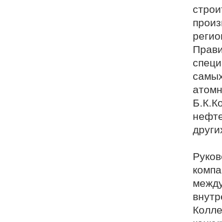
строи
произ
регио
Прави
специ
самых
атомн
Б.К.К
нефте
други
Руков
компа
между
внутр
Колле