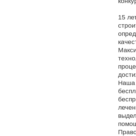
конку
15 ле
строи
опред
качес
Макси
техно
проце
дости
Наша 
беспл
беспр
лечен
выдел
помощ
Право