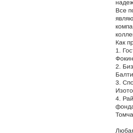
надеж
Все п
являю
компа
колле
Как п
1. Го
Фокин
2. Би
Балти
3. Сп
Изото
4. Ра
фонда
Томча
Любая