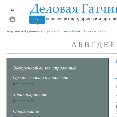
Алфавитный указатель:
русский
английский
Поиск по сайту
А
Б
В
Г
Д
Е
Ё
Экстренный вызов, справочные
Органы власти и управления
9 подразделов
Здравоохранение
5 подразделов
Образование