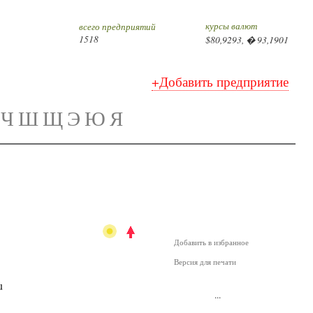
курсы валют
всего предприятий
1518
$80,9293, � 93,1901
+Добавить предприятие
Ч
Ш
Щ
Э
Ю
Я
Добавить в избранное
Версия для печати
u
...