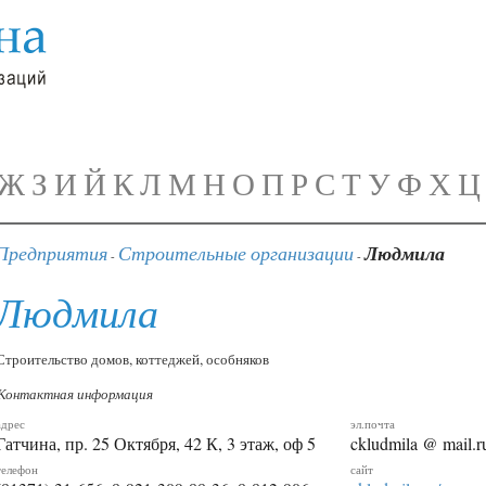
Ж
З
И
Й
К
Л
М
Н
О
П
Р
С
Т
У
Ф
Х
Ц
Предприятия
Строительные организации
Людмила
-
-
Людмила
Строительство домов, коттеджей, особняков
Контактная информация
адрес
эл.почта
Гатчина, пр. 25 Октября, 42 К, 3 этаж, оф 5
ckludmila @ mail.r
телефон
сайт