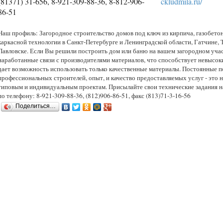
(81371) 31-656, 8-921-309-88-36, 8-812-906-
ckludmila.ru/
86-51
Наш профиль: Загородное строительство домов под ключ из кирпича, газобетон
каркасной технологии в Санкт-Петербурге и Ленинградской области, Гатчине, 
Павловске. Если Вы решили построить дом или баню на вашем загородном уча
наработанные связи с производителями материалов, что способствует невысо
дает возможность использовать только качественные материалы. Постоянные п
профессиональных строителей, опыт, и качество предоставляемых услуг - это
типовым и индивидуальным проектам. Присылайте свои технические задания н
по телефону: 8-921-309-88-36, (812)906-86-51, факс (813)71-3-16-56
Поделиться…