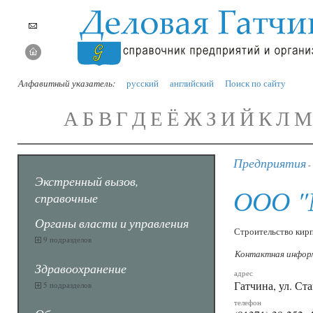
Алфавитный указатель:
русский
английский
Поиск по сайту
А
Б
В
Г
Д
Е
Ё
Ж
З
И
Й
К
Л
М
Предприятия
-
Экстренный вызов,
ООО "
справочные
Органы власти и управления
Строительство кирп
9 подразделов
Контактная инфор
Здравоохранение
адрес
Гатчина, ул. Ст
5 подразделов
телефон