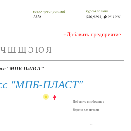
курсы валют
всего предприятий
1518
$80,9293, � 93,1901
+Добавить предприятие
Ч
Ш
Щ
Э
Ю
Я
масс "МПБ-ПЛАСТ"
асс "МПБ-ПЛАСТ"
Добавить в избранное
Версия для печати
...