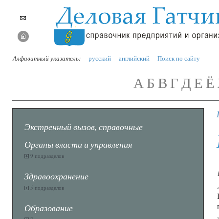
Алфавитный указатель:
русский
английский
Поиск по сайту
А
Б
В
Г
Д
Е
Ё
Экстренный вызов, справочные
Органы власти и управления
9 подразделов
Здравоохранение
5 подразделов
Образование