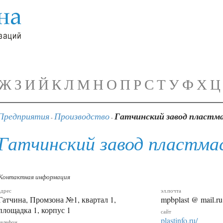
Ж
З
И
Й
К
Л
М
Н
О
П
Р
С
Т
У
Ф
Х
Ц
Предприятия
Производство
Гатчинский завод пласт
-
-
Гатчинский завод пластм
Контактная информация
адрес
эл.почта
Гатчина, Промзона №1, квартал 1,
mpbplast @ mail.ru
площадка 1, корпус 1
сайт
plastinfo.ru/
телефон