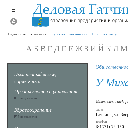
Алфавитный указатель:
русский
английский
Поиск по сайту
А
Б
В
Г
Д
Е
Ё
Ж
З
И
Й
К
Л
М
Общественное
Экстренный вызов,
У Мих
справочные
Органы власти и управления
9 подразделов
Контактная инфор
Здравоохранение
адрес
Гатчина, ул. Зве
5 подразделов
телефон
(81371) 73-150