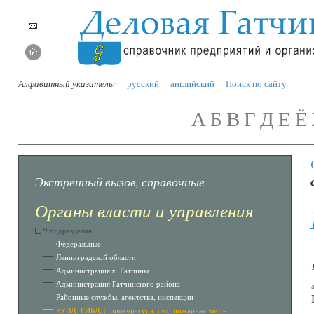
Алфавитный указатель:
русский
английский
Поиск по сайту
А
Б
В
Г
Д
Е
Ё
Экстренный вызов, справочные
Органы власти и управления
9 подразделов
Федеральные
Ленинградской области
Администрация г. Гатчины
Администрация Гатчинского района
Районные службы, агентства, инспекции
РУВД, ГИБДД, прокуратура, суд, пожарная часть