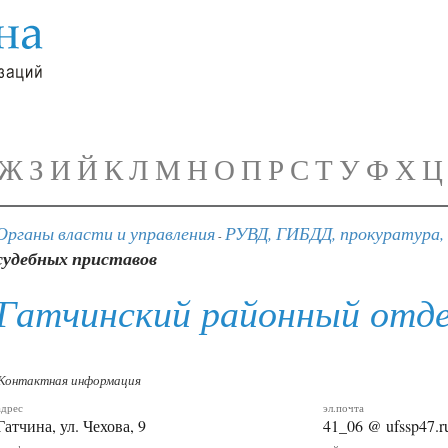
Ж
З
И
Й
К
Л
М
Н
О
П
Р
С
Т
У
Ф
Х
Ц
Органы власти и управления
РУВД, ГИБДД, прокуратура,
-
судебных приставов
Гатчинский районный отде
Контактная информация
адрес
эл.почта
Гатчина, ул. Чехова, 9
41_06 @ ufssp47.r