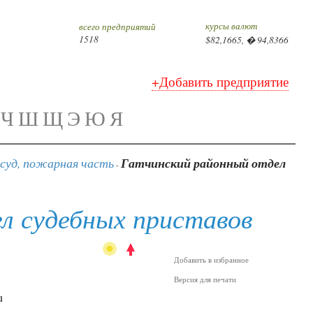
курсы валют
всего предприятий
1518
$82,1665, � 94,8366
+Добавить предприятие
Ч
Ш
Щ
Э
Ю
Я
 суд, пожарная часть
Гатчинский районный отдел
-
л судебных приставов
Добавить в избранное
Версия для печати
u
...