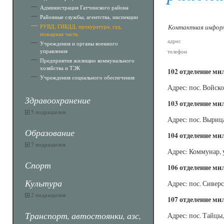
Администрация Гатчинского района
Районные службы, агентства, инспекции
РУВД, ГИБДД, прокуратура, суд,
Контактная инфор
пожарная часть
адрес
Учреждения и органы военного
управления
телефон
Предприятия жилищно коммунального
хозяйства и ТЭК
102 отделение ми
Учреждения социального обеспечения
Адрес: пос. Войско
Здравоохранение
103 отделение ми
5 подразделов
Адрес: пос. Вырица
Образование
104 отделение ми
7 подразделов
Адрес: Коммунар, у
Спорт
106 отделение ми
Культура
Адрес: пос. Сиверс
2 подразделов
107 отделение ми
Транспорт, автостоянки, азс,
Адрес: пос. Тайцы, 