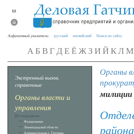
Алфавитный указатель:
русский
английский
Поиск по сайту
А
Б
В
Г
Д
Е
Ё
Ж
З
И
Й
К
Л
М
Органы в
Экстренный вызов,
прокурат
справочные
милиции 
Органы власти и
управления
Отделе
9 подразделов
Федеральные
района
Ленинградской области
Администрация г. Гатчины