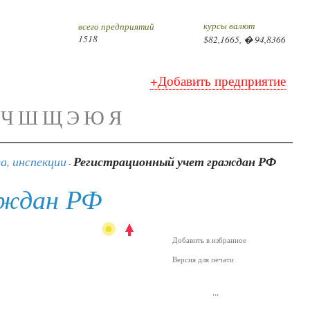
курсы валют
всего предприятий
1518
$82,1665, � 94,8366
+Добавить предприятие
Ч
Ш
Щ
Э
Ю
Я
а, инспекции
Регистрационный учет граждан РФ
-
аждан РФ
Добавить в избранное
Версия для печати
...