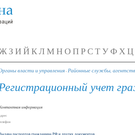
Ж
З
И
Й
К
Л
М
Н
О
П
Р
С
Т
У
Ф
Х
Ц
Органы власти и управления
Районные службы, агентств
-
Регистрационный учет гр
Контактная информация
адрес
телефон
Выдача паспортов гражданина РФ и других документов