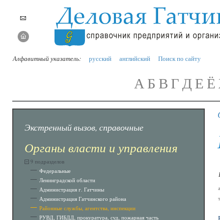
Алфавитный указатель:
русский
английский
Поиск по сайту
А
Б
В
Г
Д
Е
Ё
Экстренный вызов, справочные
Органы власти и управления
9 подразделов
Федеральные
Ленинградской области
Администрация г. Гатчины
Администрация Гатчинского района
Районные службы, агентства, инспекции
РУВД, ГИБДД, прокуратура, суд, пожарная часть