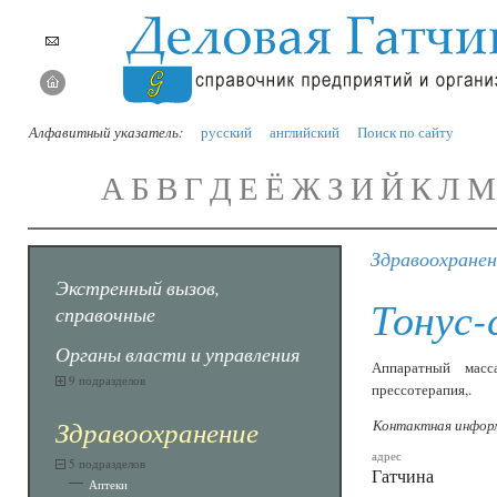
Алфавитный указатель:
русский
английский
Поиск по сайту
А
Б
В
Г
Д
Е
Ё
Ж
З
И
Й
К
Л
М
Здравоохранен
Экстренный вызов,
Тонус-
справочные
Органы власти и управления
Аппаратный масса
9 подразделов
прессотерапия,.
Здравоохранение
Контактная инфор
адрес
5 подразделов
Гатчина
Аптеки