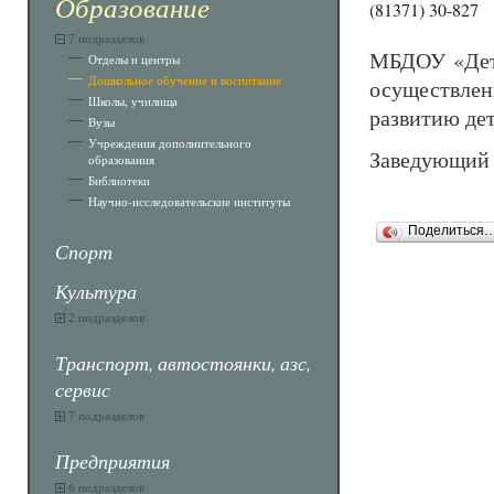
Образование
(81371) 30-827
7 подразделов
МБДОУ «Дет
Отделы и центры
Дошкольное обучение и воспитание
осуществле
Школы, училища
развитию де
Вузы
Учреждения дополнительного
Заведующий 
образования
Библиотеки
Научно-исследовательские институты
Поделиться
Спорт
Культура
2 подразделов
Транспорт, автостоянки, азс,
сервис
7 подразделов
Предприятия
6 подразделов