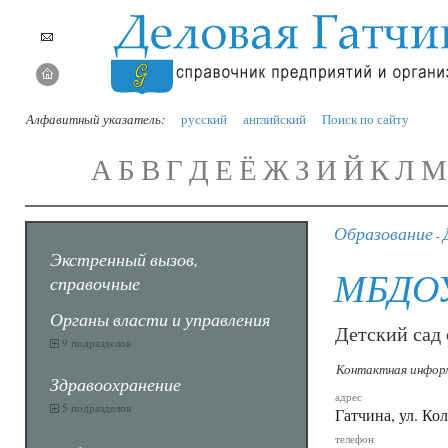
Алфавитный указатель:
русский
английский
Поиск по сайту
А
Б
В
Г
Д
Е
Ё
Ж
З
И
Й
К
Л
М
Образование
-
Экстренный вызов,
МБДО
справочные
Органы власти и управления
Детский сад
9 подразделов
Контактная инфор
Здравоохранение
адрес
5 подразделов
Гатчина, ул. Ко
телефон