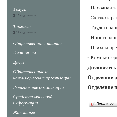
- Песочная т
Услуги
17 подразделов
- Сказкотера
Торговля
- Трудотерап
31 подразделов
- Иппотерап
Общественное питание
- Психокорр
Гостиницы
- Компьютер
Досуг
Дневное и к
Общественные и
Отделение 
некоммерческие организации
Отделение 
Религиозные организации
Средства массовой
информации
Поделиться
Животные