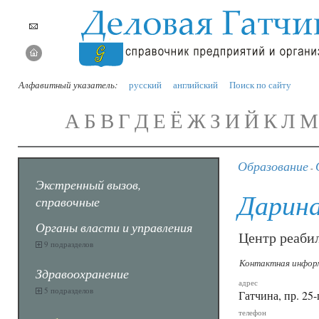
Алфавитный указатель:
русский
английский
Поиск по сайту
А
Б
В
Г
Д
Е
Ё
Ж
З
И
Й
К
Л
М
Образование
-
Экстренный вызов,
Дарин
справочные
Органы власти и управления
Центр реаби
9 подразделов
Контактная инфор
Здравоохранение
адрес
5 подразделов
Гатчина, пр. 25-
телефон