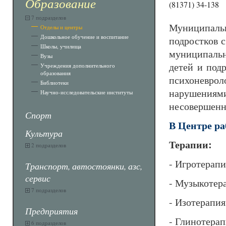
Образование
(81371) 34-138
7 подразделов
Муниципальн
Отделы и центры
Дошкольное обучение и воспитание
подростков 
Школы, училища
муниципальн
Вузы
детей и под
Учреждения дополнительного
образования
психоневр
Библиотеки
нарушениям
Научно-исследовательские институты
несовершенн
Спорт
В Центре ра
Культура
Терапии:
2 подразделов
- Игротерапи
Транспорт, автостоянки, азс,
сервис
- Музыкотер
7 подразделов
- Изотерапия
Предприятия
- Глинотера
6 подразделов