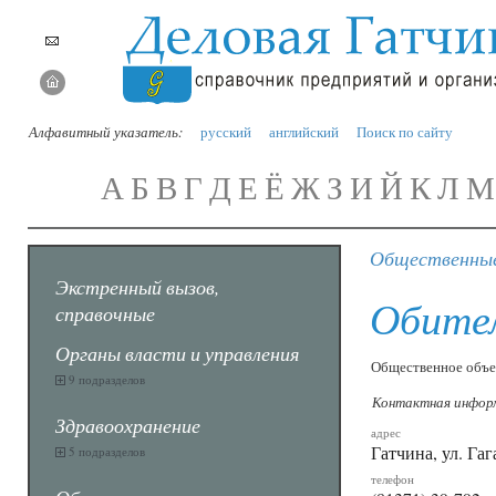
Алфавитный указатель:
русский
английский
Поиск по сайту
А
Б
В
Г
Д
Е
Ё
Ж
З
И
Й
К
Л
М
Общественные 
Экстренный вызов,
Обител
справочные
Органы власти и управления
Общественное объе
9 подразделов
Контактная инфор
Здравоохранение
адрес
Гатчина, ул. Гаг
5 подразделов
телефон