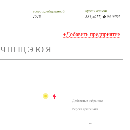
курсы валют
всего предприятий
1518
$81,4077, � 94,0585
+Добавить предприятие
Ч
Ш
Щ
Э
Ю
Я
Добавить в избранное
Версия для печати
...