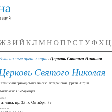
Ж
З
И
Й
К
Л
М
Н
О
П
Р
С
Т
У
Ф
Х
Ц
Религиозные организации
Церковь Святого Николая
-
Церковь Святого Николая
Гатчинский приход евангелическо-лютеранской Церкви Ингрии
Контактная информация
адрес
Гатчина, пр. 25-го Октября, 39
телефон