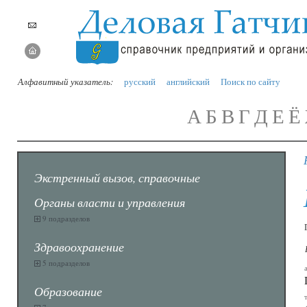
Алфавитный указатель:
русский
английский
Поиск по сайту
А
Б
В
Г
Д
Е
Ё
Экстренный вызов, справочные
Органы власти и управления
9 подразделов
Здравоохранение
5 подразделов
Образование