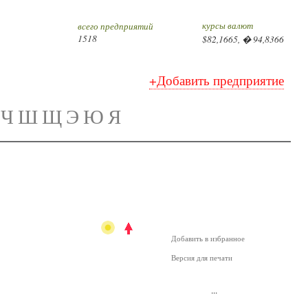
курсы валют
всего предприятий
1518
$82,1665, � 94,8366
+Добавить предприятие
Ч
Ш
Щ
Э
Ю
Я
Добавить в избранное
Версия для печати
...