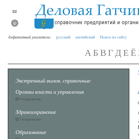
Алфавитный указатель:
русский
английский
Поиск по сайту
А
Б
В
Г
Д
Е
Ё
Экстренный вызов, справочные
Органы власти и управления
9 подразделов
Здравоохранение
5 подразделов
Образование