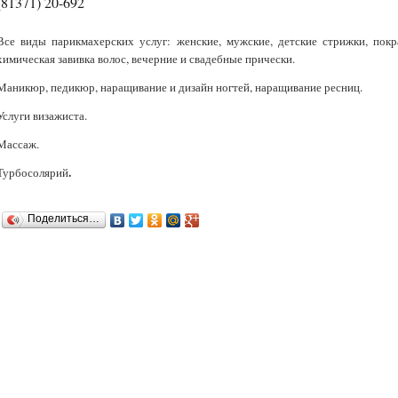
(81371) 20-692
Все виды парикмахерских услуг: женские, мужские, детские стрижки, покра
химическая завивка волос, вечерние и свадебные прически.
Маникюр, педикюр, наращивание и дизайн ногтей, наращивание ресниц.
Услуги визажиста.
Массаж.
.
Турбосолярий
Поделиться…