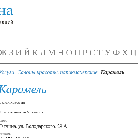
Ж
З
И
Й
К
Л
М
Н
О
П
Р
С
Т
У
Ф
Х
Ц
Услуги
Салоны красоты, парикмахерские
Карамель
-
-
Карамель
Салон красоты
Контактная информация
адрес
Гатчина, ул. Володарского, 29 А
телефон