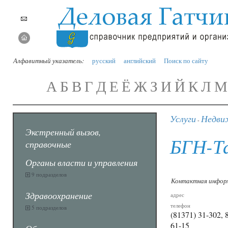
Алфавитный указатель:
русский
английский
Поиск по сайту
А
Б
В
Г
Д
Е
Ё
Ж
З
И
Й
К
Л
М
Услуги
Недви
-
Экстренный вызов,
БГН-Т
справочные
Органы власти и управления
9 подразделов
Контактная инфор
Здравоохранение
адрес
телефон
5 подразделов
(81371) 31-302, 
61-15