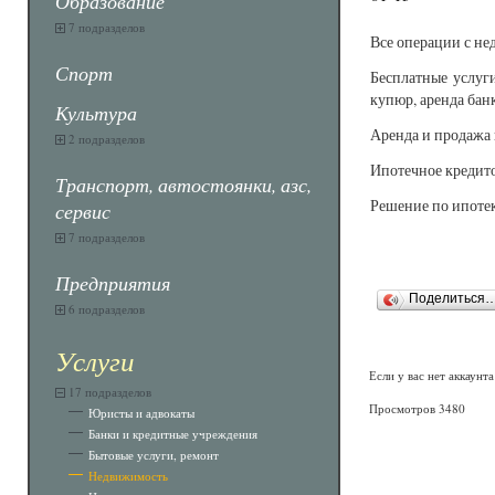
Образование
7 подразделов
Все операции с н
Спорт
Бесплатные услуг
купюр, аренда бан
Культура
Аренда и продажа
2 подразделов
Ипотечное кредит
Транспорт, автостоянки, азс,
Решение по ипотек
сервис
7 подразделов
Предприятия
Поделиться
6 подразделов
Услуги
Если у вас нет аккаунт
17 подразделов
Просмотров 3480
Юристы и адвокаты
Банки и кредитные учреждения
Бытовые услуги, ремонт
Недвижимость