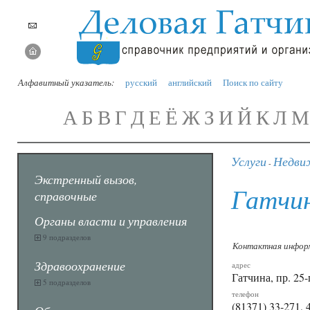
Алфавитный указатель:
русский
английский
Поиск по сайту
А
Б
В
Г
Д
Е
Ё
Ж
З
И
Й
К
Л
М
Услуги
Недви
-
Экстренный вызов,
Гатчи
справочные
Органы власти и управления
9 подразделов
Контактная инфор
Здравоохранение
адрес
Гатчина, пр. 25-
5 подразделов
телефон
(81371) 33-271, 