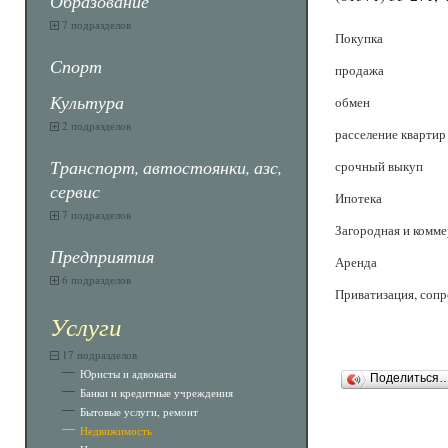
Образование
7 подразделов
Покупка
Спорт
продажа
Культура
обмен
2 подразделов
расселение квартир
Транспорт, автостоянки, азс,
срочный выкуп
сервис
Ипотека
7 подразделов
Загородная и комм
Предприятия
Аренда
6 подразделов
Приватизация, соп
Услуги
17 подразделов
Юристы и адвокаты
Поделиться
Банки и кредитные учреждения
Бытовые услуги, ремонт
Недвижимость