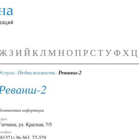
Ж
З
И
Й
К
Л
М
Н
О
П
Р
С
Т
У
Ф
Х
Ц
Услуги
Недвижимость
Реванш-2
-
-
Реванш-2
Контактная информация
адрес
Гатчина, ул. Красная, 7/5
телефон
(81371) 36-363, 72-379