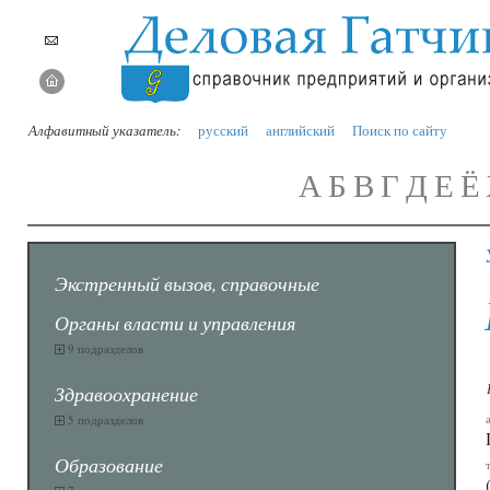
Алфавитный указатель:
русский
английский
Поиск по сайту
А
Б
В
Г
Д
Е
Ё
Экстренный вызов, справочные
Органы власти и управления
9 подразделов
Здравоохранение
5 подразделов
Образование