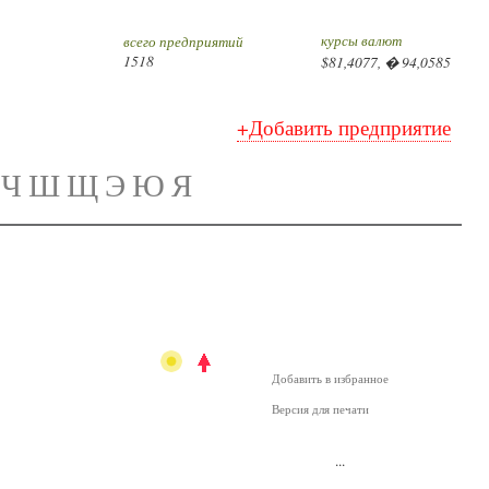
курсы валют
всего предприятий
1518
$81,4077, � 94,0585
+Добавить предприятие
Ч
Ш
Щ
Э
Ю
Я
Добавить в избранное
Версия для печати
...