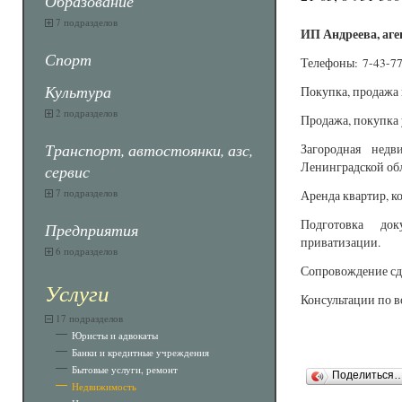
Образование
7 подразделов
ИП Андреева, аг
Спорт
Телефоны: 7-43-77,
Культура
Покупка, продажа к
2 подразделов
Продажа, покупка 
Транспорт, автостоянки, азс,
Загородная недв
Ленинградской обл
сервис
7 подразделов
Аренда квартир, к
Подготовка док
Предприятия
приватизации.
6 подразделов
Сопровождение сд
Услуги
Консультации по 
17 подразделов
Юристы и адвокаты
Банки и кредитные учреждения
Бытовые услуги, ремонт
Поделиться
Недвижимость