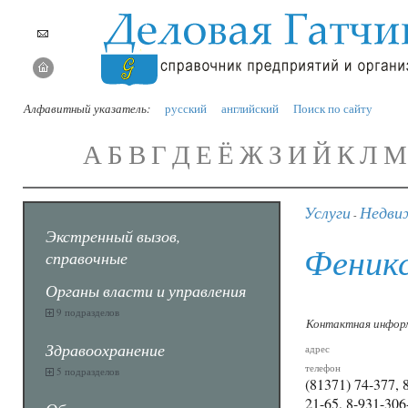
Алфавитный указатель:
русский
английский
Поиск по сайту
А
Б
В
Г
Д
Е
Ё
Ж
З
И
Й
К
Л
М
Услуги
Недви
-
Экстренный вызов,
Феник
справочные
Органы власти и управления
9 подразделов
Контактная инфор
Здравоохранение
адрес
телефон
5 подразделов
(81371) 74-377, 
21-65, 8-931-306