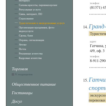
Нотариус
телефон
Салоны красоты, парикмахерские
(81371) 4
Ритуальные услуги
Связь, интернет, ПО
Страхование
Туристические и экскурсионные услуги
Гранд
Организация праздников, фото-
видеоуслуги
Туристич
Сауны, бани
Охрана, сигнализация
адрес
Ателье
Гатчина, 
Почта
4/9, оф. 3
Рекламные агентства
телефон
Кадровые агентства
8-911-290
Торговля
31 подразделов
Гатчи
Общественное питание
спорт
Гостиницы
экскурсии
перевозки
Досуг