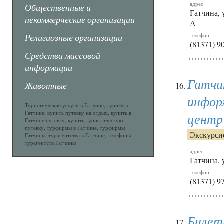
адрес
Общественные и
Гатчина, 
некоммерческие организации
А
Религиозные организации
телефон
(81371) 9
Средства массовой
информации
Гатчи
Животные
инфор
Туристические услуги в Гатчине, туризм в
Гатчине, купить путевку на отдых, купить в
центр
Гатчине путевку, купить туристическую
путевку, турфирмы в Гатчине, турфирмы
Экскурси
Гатчины, турагентства в Гатчине, телефоны
турагентств Гатчины
адрес
Гатчина, 
телефон
(81371) 9
Билет