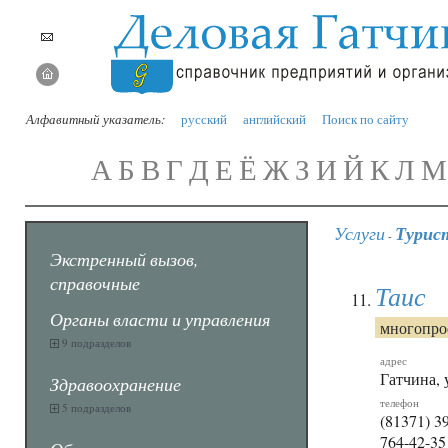
Алфавитный указатель:
русский
английский
Поиск по сайту
А
Б
В
Г
Д
Е
Ё
Ж
З
И
Й
К
Л
М
Услуги
Турист
-
Экстренный вызов,
справочные
Таис
Органы власти и управления
многопро
9 подразделов
адрес
Гатчина, 
Здравоохранение
телефон
5 подразделов
(81371) 39
764-42-35