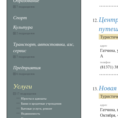
Образование
7 подразделов
Спорт
Центр
Культура
путеш
2 подразделов
Туристиче
Транспорт, автостоянки, азс,
адрес
сервис
Гатчина, 
А
7 подразделов
телефон
(81371) 3
Предприятия
6 подразделов
Услуги
Новая
17 подразделов
Туристич
Юристы и адвокаты
Банки и кредитные учреждения
адрес
Бытовые услуги, ремонт
Гатчина, 
Недвижимость
Октября, 