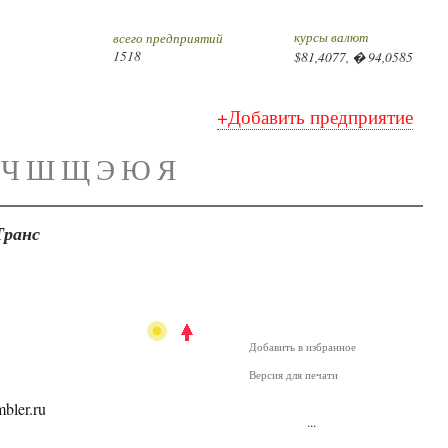
курсы валют
всего предприятий
1518
$81,4077, � 94,0585
+Добавить предприятие
Ч
Ш
Щ
Э
Ю
Я
Транс
Добавить в избранное
Версия для печати
mbler.ru
...