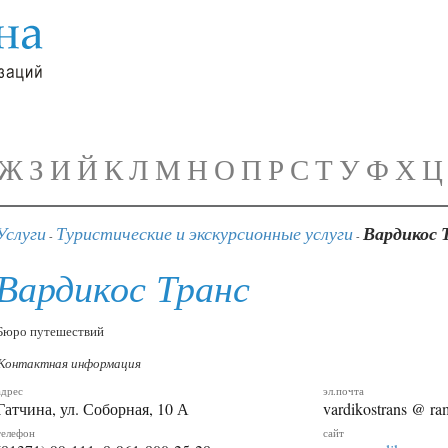
Ж
З
И
Й
К
Л
М
Н
О
П
Р
С
Т
У
Ф
Х
Ц
Услуги
Туристические и экскурсионные услуги
Вардикос 
-
-
Вардикос Транс
Бюро путешествий
Контактная информация
адрес
эл.почта
Гатчина, ул. Соборная, 10 А
vardikostrans @ ra
телефон
сайт