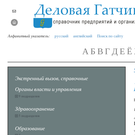
Алфавитный указатель:
русский
английский
Поиск по сайту
А
Б
В
Г
Д
Е
Ё
Экстренный вызов, справочные
Органы власти и управления
9 подразделов
Здравоохранение
5 подразделов
Образование