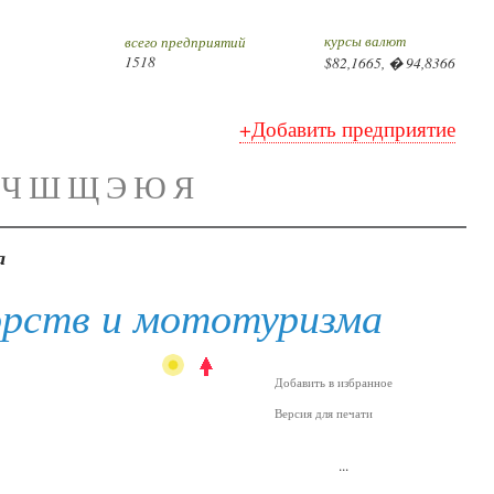
курсы валют
всего предприятий
1518
$82,1665, � 94,8366
+Добавить предприятие
Ч
Ш
Щ
Э
Ю
Я
а
орств и мототуризма
Добавить в избранное
Версия для печати
...