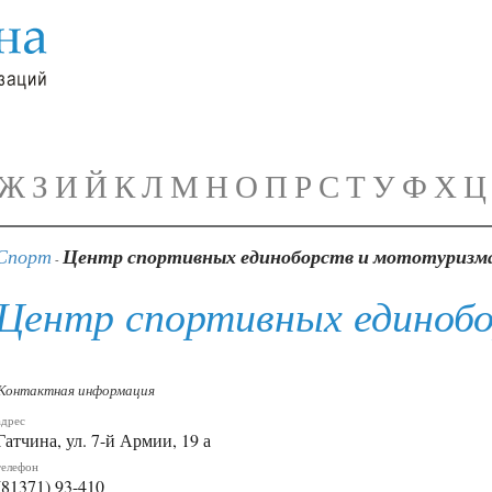
Ж
З
И
Й
К
Л
М
Н
О
П
Р
С
Т
У
Ф
Х
Ц
Спорт
Центр спортивных единоборств и мототуризм
-
Центр спортивных единоб
Контактная информация
адрес
Гатчина, ул. 7-й Армии, 19 а
телефон
(81371) 93-410