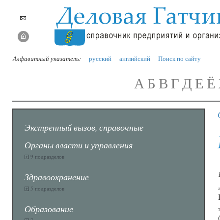
Алфавитный указатель:
русский
английский
Поиск по сайту
А
Б
В
Г
Д
Е
Ё
Экстренный вызов, справочные
Органы власти и управления
9 подразделов
Здравоохранение
5 подразделов
Образование