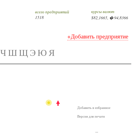
курсы валют
всего предприятий
1518
$82,1665, � 94,8366
+Добавить предприятие
Ч
Ш
Щ
Э
Ю
Я
Добавить в избранное
Версия для печати
...