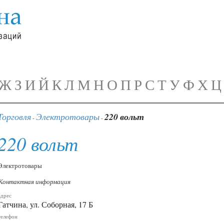
Ж
З
И
Й
К
Л
М
Н
О
П
Р
С
Т
У
Ф
Х
Ц
Торговля
Электротовары
220 вольт
-
-
220 вольт
Электротовары
Контактная информация
адрес
Гатчина, ул. Соборная, 17 Б
телефон