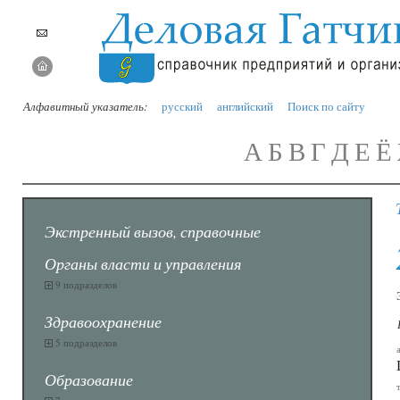
Алфавитный указатель:
русский
английский
Поиск по сайту
А
Б
В
Г
Д
Е
Ё
Экстренный вызов, справочные
Органы власти и управления
9 подразделов
Здравоохранение
5 подразделов
Образование