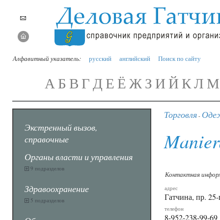
Алфавитный указатель:
русский
английский
Поиск по сайту
А
Б
В
Г
Д
Е
Ё
Ж
З
И
Й
К
Л
М
Торговля
Одеж
-
Экстренный вызов,
Manier
справочные
Органы власти и управления
9 подразделов
Контактная инфор
Здравоохранение
адрес
Гатчина, пр. 25-
5 подразделов
телефон
8-952-238-99-69