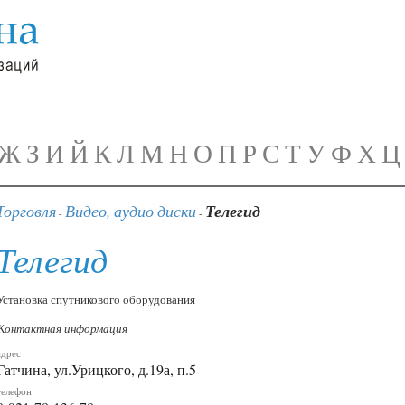
Ж
З
И
Й
К
Л
М
Н
О
П
Р
С
Т
У
Ф
Х
Ц
Торговля
Видео, аудио диски
Телегид
-
-
Телегид
Установка спутникового оборудования
Контактная информация
адрес
Гатчина, ул.Урицкого, д.19а, п.5
телефон