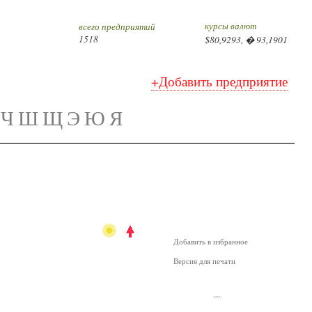
курсы валют
всего предприятий
1518
$80,9293, � 93,1901
+Добавить предприятие
Ч
Ш
Щ
Э
Ю
Я
Добавить в избранное
Версия для печати
...