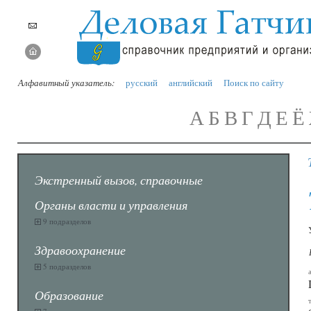
Алфавитный указатель:
русский
английский
Поиск по сайту
А
Б
В
Г
Д
Е
Ё
Экстренный вызов, справочные
Органы власти и управления
9 подразделов
Здравоохранение
5 подразделов
Образование