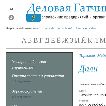
Алфавитный указатель:
русский
английский
Поиск по сайту
А
Б
В
Г
Д
Е
Ё
Ж
З
И
Й
К
Л
М
Торговля
Меб
-
Экстренный вызов,
Дали
справочные
Органы власти и управления
9 подразделов
Контактная инфор
Здравоохранение
адрес
Гатчина, пр. 25 
5 подразделов
телефон
8-921-939-59-53