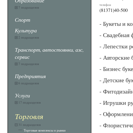
Образование
телефон
7 подразделов
(81371)40-500
Спорт
- Букеты и ко
Культура
- Свадебная 
2 подразделов
- Лепестки р
Транспорт, автостоянки, азс,
сервис
- Авторские 
7 подразделов
- Бизнес бук
Предприятия
- Детские бу
6 подразделов
- Фитодизайн
Услуги
- Игрушки р
17 подразделов
- Оформление
Торговля
- Флористич
31 подразделов
Торговые комплексы и рынки