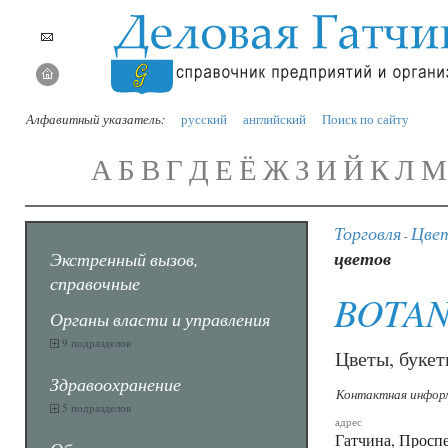
Алфавитный указатель:
русский
английский
Поиск по сайту
А
Б
В
Г
Д
Е
Ё
Ж
З
И
Й
К
Л
М
Торговля
Цвет
-
цветов
Экстренный вызов,
справочные
BOTAN
Органы власти и управления
9 подразделов
Цветы, букет
Здравоохранение
Контактная инфор
5 подразделов
адрес
Гатчина, Проспе