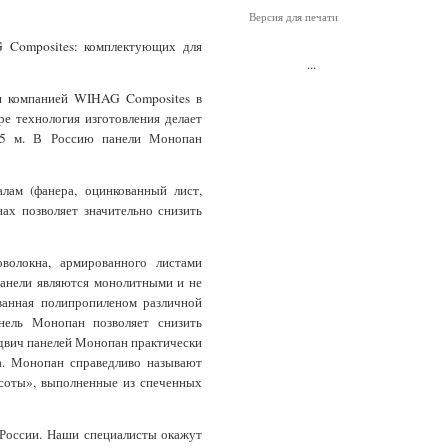
Версия для печати
 Composites: комплектующих для
...
я компанией WIHAG Composites в
ре технология изготовления делает
,75 м. В Россию панели Монопан
лам (фанера, оцинкованный лист,
ах позволяет значительно снизить
волокна, армированного листами
панели являются монолитными и не
ванная полипропиленом различной
нель Монопан позволяет снизить
ндвич панелей Монопан практически
ка. Монопан справедливо называют
«соты», выполненные из спеченных
России. Наши специалисты окажут