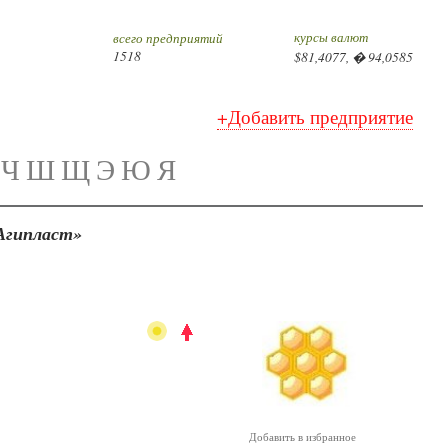
курсы валют
всего предприятий
1518
$81,4077, � 94,0585
+Добавить предприятие
Ч
Ш
Щ
Э
Ю
Я
Агипласт»
Добавить в избранное