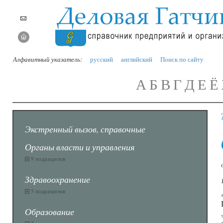
Алфавитный указатель:
русский
английский
Поиск по сайту
А
Б
В
Г
Д
Е
Ё
Экстренный вызов, справочные
Органы власти и управления
9 подразделов
Здравоохранение
5 подразделов
Образование