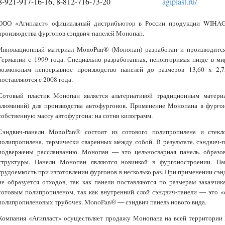
8-921-917-16-16, 8-812-716-73-20
agiplast.ru/
ООО «Агипласт» официальный дистрибьютор в России продукции WIHAG
производства фургонов сэндвич-панелей Монопан.
Инновационный материал MonoPan® (Монопан) разработан и производитс
Германии с 1999 года. Специально разработанная, неповторимая нигде в ми
возможным непрерывное производство панелей до размеров 13,60 x 2
поставляются с 2008 года.
Сотовый пластик Монопан является альтернативой традиционным материа
алюминий) для производства автофургонов. Применение Монопана в фургон
собственную массу автофургона: на сотни килограмм.
Сэндвич-панели MonoPan® состоят из сотового полипропилена и стекло
полипропилена, термически сваренных между собой. В результате, сэндвич-
подвержены расслаиванию. Монопан — это цельносварная панель, образо
структуры. Панели Монопан являются новинкой в фургоностроении. Па
трудоемкость при изготовлении фургонов в несколько раз. При применении сэ
не образуется отходов, так как панели поставляются по размерам заказчи
сотовым полипропиленом, так как внутренний слой сэндвич-панели — это 
полипропиленовых трубочек. MonoPan® — сэндвич панель нового вида.
Компания «Агипласт» осуществляет продажу Монопана на всей территории 