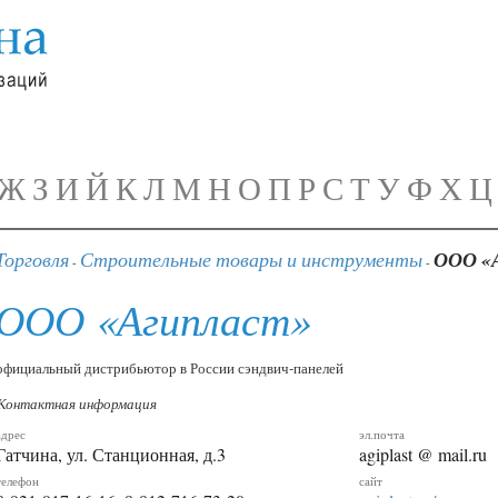
Ж
З
И
Й
К
Л
М
Н
О
П
Р
С
Т
У
Ф
Х
Ц
Торговля
Строительные товары и инструменты
ООО «
-
-
ООО «Агипласт»
официальный дистрибьютор в России сэндвич-панелей
Контактная информация
адрес
эл.почта
Гатчина, ул. Станционная, д.3
agiplast @ mail.ru
телефон
сайт