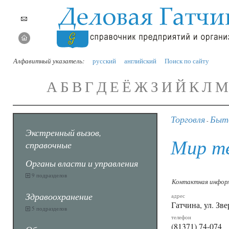
Алфавитный указатель:
русский
английский
Поиск по сайту
А
Б
В
Г
Д
Е
Ё
Ж
З
И
Й
К
Л
М
Торговля
Быто
-
Экстренный вызов,
Мир т
справочные
Органы власти и управления
9 подразделов
Контактная инфор
Здравоохранение
адрес
Гатчина, ул. Зве
5 подразделов
телефон
(81371) 74-074