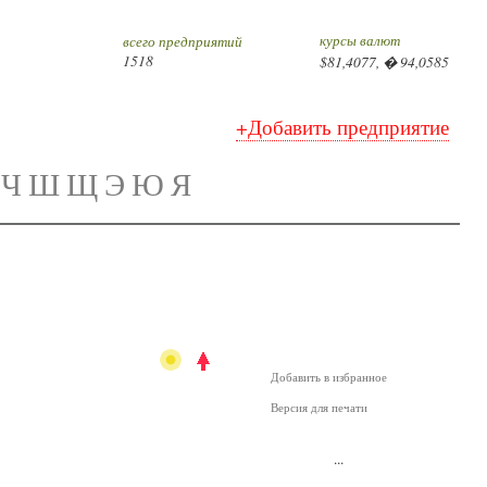
курсы валют
всего предприятий
1518
$81,4077, � 94,0585
+Добавить предприятие
Ч
Ш
Щ
Э
Ю
Я
Добавить в избранное
Версия для печати
...