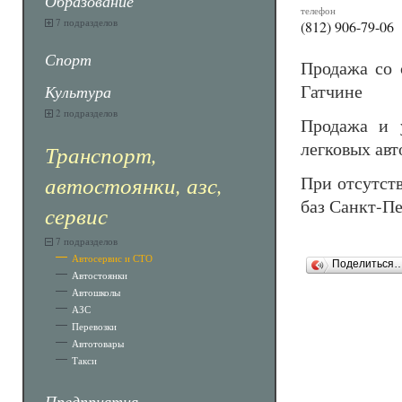
Образование
телефон
7 подразделов
(812) 906-79-06
Спорт
Продажа со 
Гатчине
Культура
2 подразделов
Продажа и у
легковых авт
Транспорт,
автостоянки, азс,
При отсутств
баз Санкт-П
сервис
7 подразделов
Автосервис и СТО
Поделиться
Автостоянки
Автошколы
АЗС
Перевозки
Автотовары
Такси
Предприятия