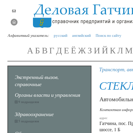
Алфавитный указатель:
русский
английский
Поиск по сайту
А
Б
В
Г
Д
Е
Ё
Ж
З
И
Й
К
Л
М
Транспорт, ав
Экстренный вызов,
СТЕК
справочные
Органы власти и управления
Автомобильн
9 подразделов
Контактная инфор
Здравоохранение
адрес
5 подразделов
Гатчина, пос. 
шоссе, 1 Б