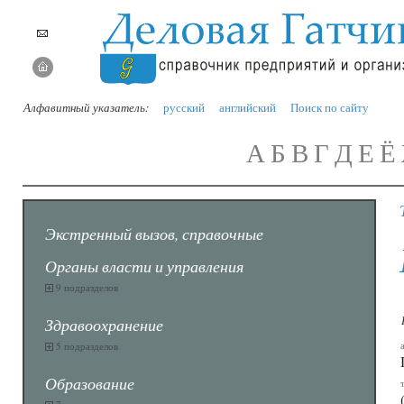
Алфавитный указатель:
русский
английский
Поиск по сайту
А
Б
В
Г
Д
Е
Ё
Экстренный вызов, справочные
Органы власти и управления
9 подразделов
Здравоохранение
5 подразделов
Образование