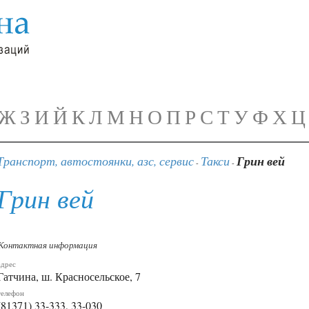
Ж
З
И
Й
К
Л
М
Н
О
П
Р
С
Т
У
Ф
Х
Ц
Транспорт, автостоянки, азс, сервис
Такси
Грин вей
-
-
Грин вей
Контактная информация
адрес
Гатчина, ш. Красносельское, 7
телефон
(81371) 33-333, 33-030