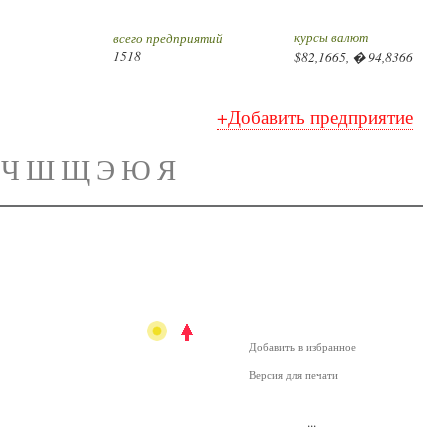
курсы валют
всего предприятий
1518
$82,1665, � 94,8366
+Добавить предприятие
Ч
Ш
Щ
Э
Ю
Я
Добавить в избранное
Версия для печати
...