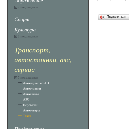
Образование
7 подразделов
Поделиться
Спорт
Культура
2 подразделов
Транспорт,
автостоянки, азс,
сервис
7 подразделов
Автосервис и СТО
Автостоянки
Автошколы
АЗС
Перевозки
Автотовары
Такси
Предприятия