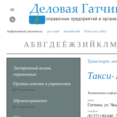
Алфавитный указатель:
русский
английский
Поиск по сайту
А
Б
В
Г
Д
Е
Ё
Ж
З
И
Й
К
Л
М
Транспорт, ав
Экстренный вызов,
Такси-
справочные
Органы власти и управления
9 подразделов
Контактная инфор
Здравоохранение
адрес
Гатчина, ул. Чка
5 подразделов
телефон
(81371) 90-040, 